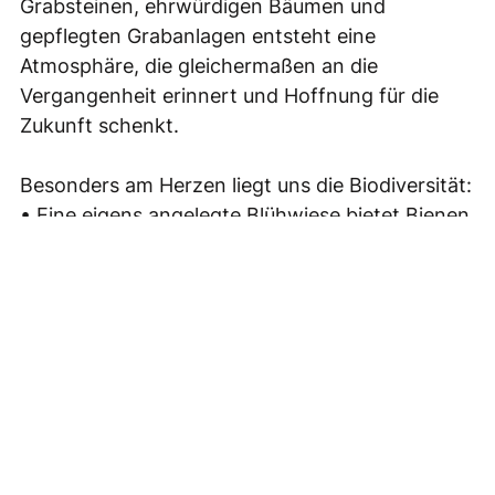
Grabsteinen, ehrwürdigen Bäumen und
gepflegten Grabanlagen entsteht eine
Atmosphäre, die gleichermaßen an die
Vergangenheit erinnert und Hoffnung für die
Zukunft schenkt.
Besonders am Herzen liegt uns die Biodiversität:
• Eine eigens angelegte Blühwiese bietet Bienen,
Schmetterlingen und vielen anderen Insekten
wertvollen Lebensraum.
• Alte Bäume und naturnahe Pflege machen den
Friedhof zu einem kleinen Refugium für Vögel
und Kleintiere.
So wird der Friedhof nicht nur zu einem Ort des
Abschieds, sondern auch zu einem Zeichen für
die Verantwortung gegenüber der Schöpfung.