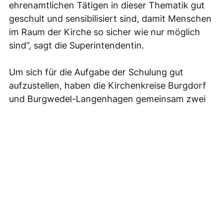
ehrenamtlichen Tätigen in dieser Thematik gut
geschult und sensibilisiert sind, damit Menschen
im Raum der Kirche so sicher wie nur möglich
sind“, sagt die Superintendentin.
Um sich für die Aufgabe der Schulung gut
aufzustellen, haben die Kirchenkreise Burgdorf
und Burgwedel-Langenhagen gemeinsam zwei
Multiplikatorinnen ausbilden lassen und sie
beauftragt, Schulungen für beruflich und
ehrenamtlich Tätige anzubieten. Das sind die
Kirchenkreisjugendwartinnen Dagmar Stoeber
(seit Januar Kirchenkreis Burgdorf) und Anne
Basedau (Kirchenkreis Burgwedel-
Langenhagen). Sie haben im vergangenen Jahr
in beiden Kirchenkreisen rund 30 Schulungen
mit insgesamt knapp 700 Teilnehmenden