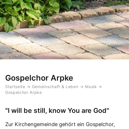
Gospelchor Arpke
Startseite
→
Gemeinschaft & Leben
→
Musik
→
Gospelchor Arpke
"I will be still, know You are God"
Zur Kirchengemeinde gehört ein Gospelchor,