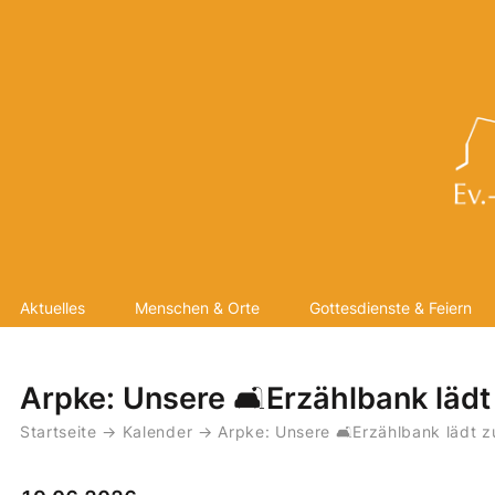
Aktuelles
Menschen & Orte
Gottesdienste & Feiern
Arpke: Unsere 🛋️Erzählbank lädt
Startseite
→
Kalender
→
Arpke: Unsere 🛋️Erzählbank lädt 