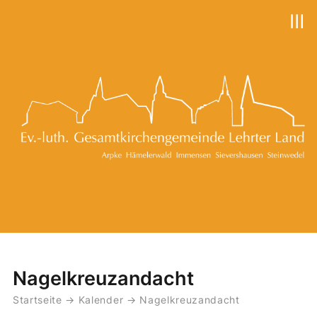
Ⅲ
Nagelkreuzandacht
Startseite
→
Kalender
→
Nagelkreuzandacht